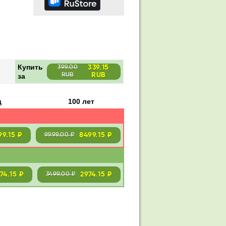
Купить
339.15
399.00
RUB
за
RUB
д
100 лет
99.15 ₽
8499.15 ₽
9999.00 ₽
274.15 ₽
2974.15 ₽
3499.00 ₽