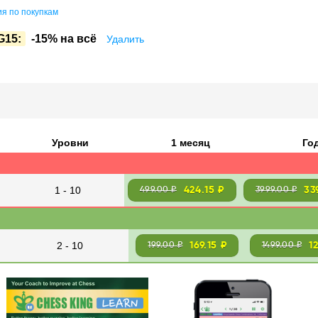
я по покупкам
G15:
-15% на всё
Удалить
Уровни
1 месяц
Го
1 - 10
424.15 ₽
33
499.00 ₽
3999.00 ₽
2 - 10
169.15 ₽
1
199.00 ₽
1499.00 ₽