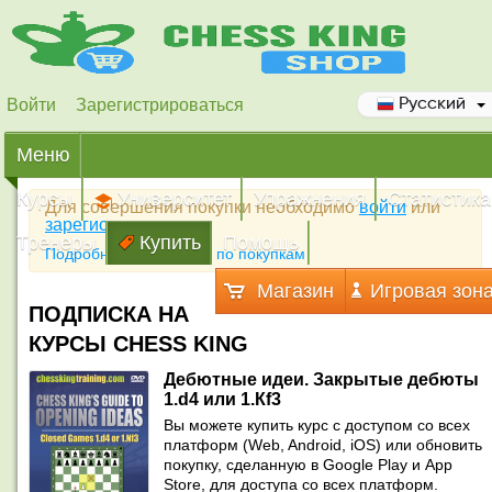
Войти
Зарегистрироваться
Русский
Меню
Курсы
Университет
Упражнения
Статистика
Для совершения покупки необходимо
войти
или
зарегистрироваться
Тренеры
Купить
Помощь
Подробная инструкция по покупкам
Магазин
Игровая зон
ПОДПИСКА НА
КУРСЫ CHESS KING
Дебютные идеи. Закрытые дебюты
1.d4 или 1.Кf3
Вы можете купить курс с доступом со всех
платформ (Web, Android, iOS) или обновить
покупку, сделанную в Google Play и App
Store, для доступа со всех платформ.