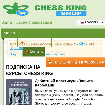
Войти
Зарегистрироваться
Русский
Меню
Курсы
Университет
Упражнения
Статистика
Для совершения покупки необходимо
войти
или
зарегистрироваться
Тренеры
Купить
Помощь
Подробная инструкция по покупкам
Магазин
Игровая зон
ПОДПИСКА НА
КУРСЫ CHESS KING
Дебютный практикум - Защита
Каро-Канн
Вы можете купить курс с доступом со всех
платформ (Web, Android, iOS) или обновить
покупку, сделанную в Google Play и App
Store, для доступа со всех платформ.