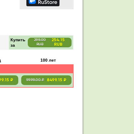
Купить
254.15
299.00
RUB
за
RUB
д
100 лет
99.15 ₽
8499.15 ₽
9999.00 ₽