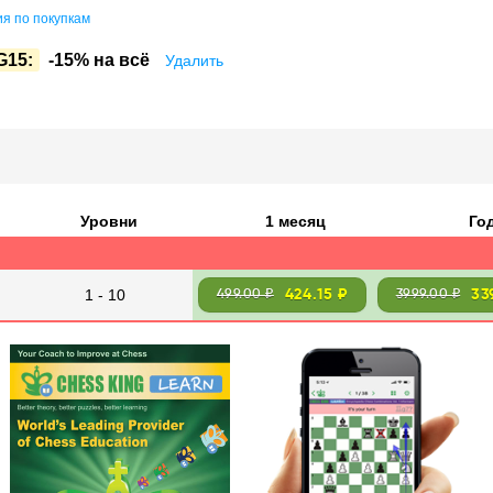
я по покупкам
G15:
-15% на всё
Удалить
Уровни
1 месяц
Го
1 - 10
424.15 ₽
33
499.00 ₽
3999.00 ₽