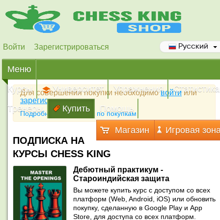
Войти
Зарегистрироваться
Русский
Меню
Курсы
Университет
Упражнения
Статистика
Для совершения покупки необходимо
войти
или
зарегистрироваться
Тренеры
Купить
Помощь
Подробная инструкция по покупкам
Магазин
Игровая зон
ПОДПИСКА НА
КУРСЫ CHESS KING
Дебютный практикум -
Староиндийская защита
Вы можете купить курс с доступом со всех
платформ (Web, Android, iOS) или обновить
покупку, сделанную в Google Play и App
Store, для доступа со всех платформ.