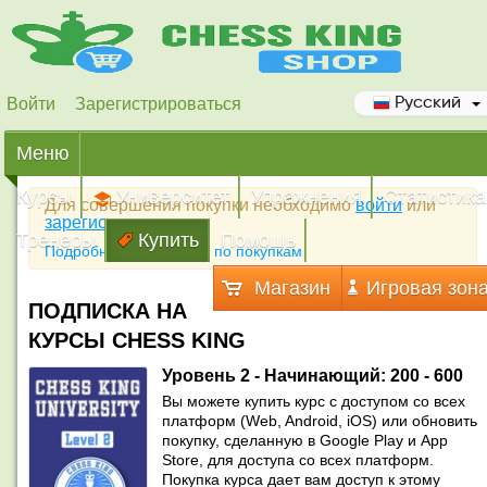
Войти
Зарегистрироваться
Русский
Меню
Курсы
Университет
Упражнения
Статистика
Для совершения покупки необходимо
войти
или
зарегистрироваться
Тренеры
Купить
Помощь
Подробная инструкция по покупкам
Магазин
Игровая зон
ПОДПИСКА НА
КУРСЫ CHESS KING
Уровень 2 - Начинающий: 200 - 600
Вы можете купить курс с доступом со всех
платформ (Web, Android, iOS) или обновить
покупку, сделанную в Google Play и App
Store, для доступа со всех платформ.
Покупка курса дает вам доступ к этому