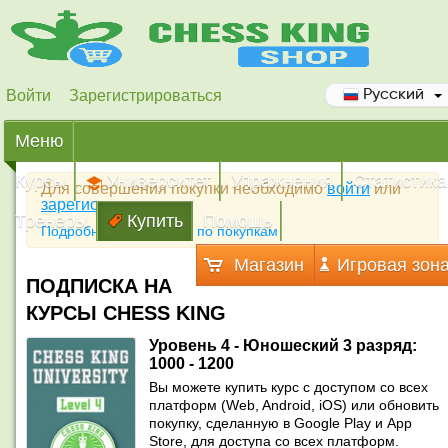
Войти
Зарегистрироваться
Русский
Меню
Курсы
Университет
Упражнения
Статистика
Для совершения покупки необходимо
войти
или
зарегистрироваться
Тренеры
Купить
Помощь
Подробная инструкция по покупкам
Магазин
Игровая зон
ПОДПИСКА НА
КУРСЫ CHESS KING
Уровень 4 - Юношеский 3 разряд:
1000 - 1200
Вы можете купить курс с доступом со всех
платформ (Web, Android, iOS) или обновить
покупку, сделанную в Google Play и App
Store, для доступа со всех платформ.