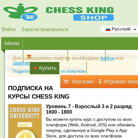
Войти
Зарегистрироваться
Русский
Меню
Курсы
Университет
Упражнения
Статистика
Для совершения покупки необходимо
войти
или
зарегистрироваться
Тренеры
Купить
Помощь
Подробная инструкция по покупкам
Магазин
Игровая зон
ПОДПИСКА НА
КУРСЫ CHESS KING
Уровень 7 - Взрослый 3 и 2 разряд:
1600 - 1800
Вы можете купить курс с доступом со всех
платформ (Web, Android, iOS) или обновить
покупку, сделанную в Google Play и App
Store, для доступа со всех платформ.