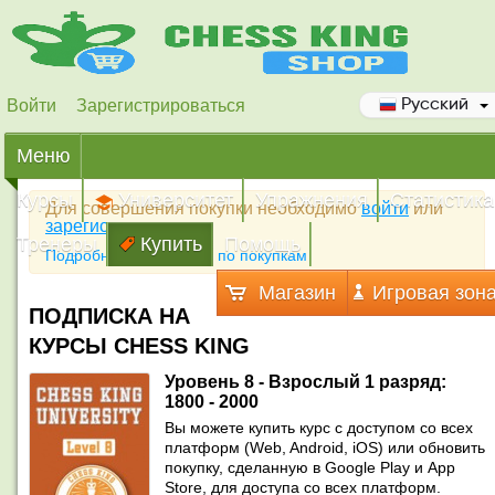
Войти
Зарегистрироваться
Русский
Меню
Курсы
Университет
Упражнения
Статистика
Для совершения покупки необходимо
войти
или
зарегистрироваться
Тренеры
Купить
Помощь
Подробная инструкция по покупкам
Магазин
Игровая зон
ПОДПИСКА НА
КУРСЫ CHESS KING
Уровень 8 - Взрослый 1 разряд:
1800 - 2000
Вы можете купить курс с доступом со всех
платформ (Web, Android, iOS) или обновить
покупку, сделанную в Google Play и App
Store, для доступа со всех платформ.