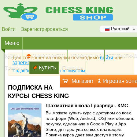
Войти
Зарегистрироваться
Русский
Меню
Курсы
Университет
Упражнения
Статистика
Для совершения покупки необходимо
войти
или
зарегистрироваться
Тренеры
Купить
Помощь
Подробная инструкция по покупкам
Магазин
Игровая зон
ПОДПИСКА НА
КУРСЫ CHESS KING
Шахматная школа I разряда - КМС
Вы можете купить курс с доступом со всех
платформ (Web, Android, iOS) или обновить
покупку, сделанную в Google Play и App
Store, для доступа со всех платформ.
Покупка курса дает вам доступ к этому