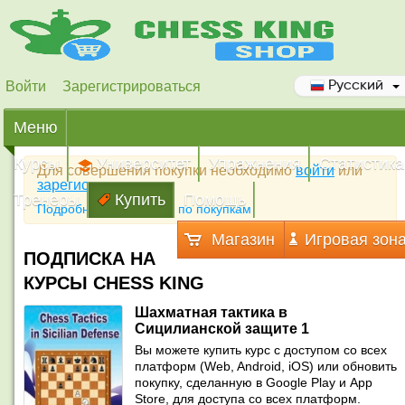
Войти
Зарегистрироваться
Русский
Меню
Курсы
Университет
Упражнения
Статистика
Для совершения покупки необходимо
войти
или
зарегистрироваться
Тренеры
Купить
Помощь
Подробная инструкция по покупкам
Магазин
Игровая зон
ПОДПИСКА НА
КУРСЫ CHESS KING
Шахматная тактика в
Сицилианской защите 1
Вы можете купить курс с доступом со всех
платформ (Web, Android, iOS) или обновить
покупку, сделанную в Google Play и App
Store, для доступа со всех платформ.