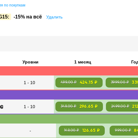
я по покупкам
G15:
-15% на всё
Удалить
Уровни
1 месяц
Го
1 - 10
424.15 ₽
33
499.00 ₽
3999.00 ₽
1 - 10
296.65 ₽
21
349.00 ₽
2499.00 ₽
-
126.65 ₽
8
149.00 ₽
999.00 ₽