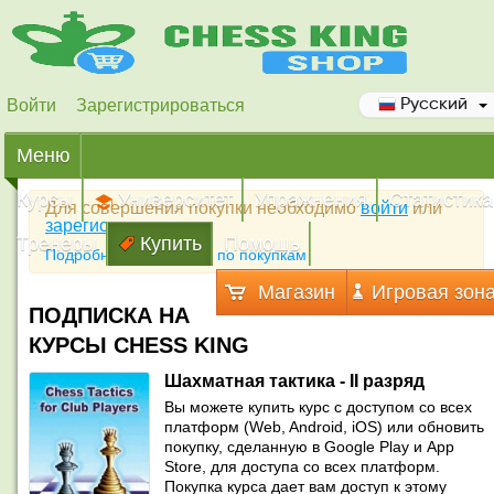
Войти
Зарегистрироваться
Русский
Меню
Курсы
Университет
Упражнения
Статистика
Для совершения покупки необходимо
войти
или
зарегистрироваться
Тренеры
Купить
Помощь
Подробная инструкция по покупкам
Магазин
Игровая зон
ПОДПИСКА НА
КУРСЫ CHESS KING
Шахматная тактика - II разряд
Вы можете купить курс с доступом со всех
платформ (Web, Android, iOS) или обновить
покупку, сделанную в Google Play и App
Store, для доступа со всех платформ.
Покупка курса дает вам доступ к этому