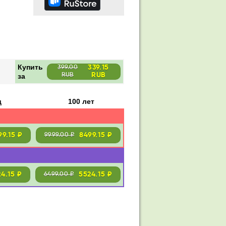
Купить
339.15
399.00
RUB
за
RUB
д
100 лет
99.15 ₽
8499.15 ₽
9999.00 ₽
24.15 ₽
5524.15 ₽
6499.00 ₽