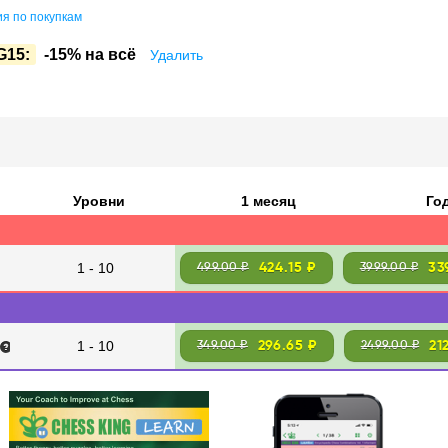
я по покупкам
G15:
-15% на всё
Удалить
Уровни
1 месяц
Го
1 - 10
424.15 ₽
33
499.00 ₽
3999.00 ₽
1 - 10
296.65 ₽
21
349.00 ₽
2499.00 ₽