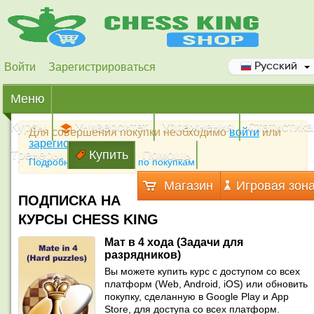
Войти
Зарегистрироваться
Русский
Меню
Курсы
Университет
Упражнения
Статистика
Для совершения покупки необходимо
войти
или
зарегистрироваться
Тренеры
Купить
Помощь
Подробная инструкция по покупкам
Магазин
Игровая зон
ПОДПИСКА НА
КУРСЫ CHESS KING
Мат в 4 хода (Задачи для
разрядников)
Вы можете купить курс с доступом со всех
платформ (Web, Android, iOS) или обновить
покупку, сделанную в Google Play и App
Store, для доступа со всех платформ.