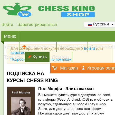
Войти
Зарегистрироваться
Русский
Меню
Курсы
Университет
Упражнения
Статистика
Для совершения покупки необходимо
войти
или
зарегистрироваться
Тренеры
Купить
Помощь
Подробная инструкция по покупкам
Магазин
Игровая зон
ПОДПИСКА НА
КУРСЫ CHESS KING
Пол Морфи - Элита шахмат
Вы можете купить курс с доступом со всех
платформ (Web, Android, iOS) или обновить
покупку, сделанную в Google Play и App
Store, для доступа со всех платформ.
Покупка курса дает вам доступ к этому